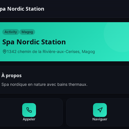
pa Nordic Station
Activity
Magog
Spa Nordic Station
1342 chemin de la Rivière-aux-Cerises, Magog
À propos
Spa nordique en nature avec bains thermaux.
Appeler
Naviguer