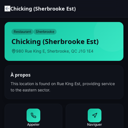
Chicking (Sherbrooke Est)
Restaurant
Sherbrooke
Chicking (Sherbrooke Est)
980 Rue King E, Sherbrooke, QC J1G 1E4
À propos
This location is found on Rue King Est, providing service
to the eastern sector.
Appeler
Naviguer