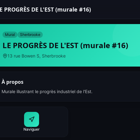
E PROGRÈS DE L'EST (murale #16)
Mural
Sherbrooke
LE PROGRÈS DE L'EST (murale #16)
13 rue Bowen S, Sherbrooke
À propos
Murale illustrant le progrès industriel de l'Est.
Naviguer