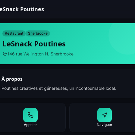
eSnack Poutines
Restaurant
Sherbrooke
LeSnack Poutines
146 rue Wellington N, Sherbrooke
À propos
Poutines créatives et généreuses, un incontournable local.
Appeler
Naviguer