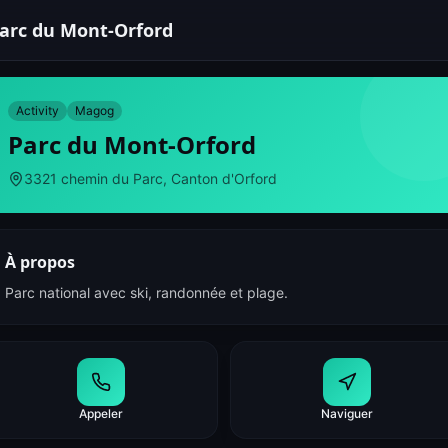
arc du Mont-Orford
Activity
Magog
Parc du Mont-Orford
3321 chemin du Parc, Canton d'Orford
À propos
Parc national avec ski, randonnée et plage.
Appeler
Naviguer