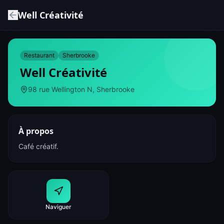
Well Créativité
Restaurant
Sherbrooke
Well Créativité
98 rue Wellington N, Sherbrooke
À propos
Café créatif.
Naviguer