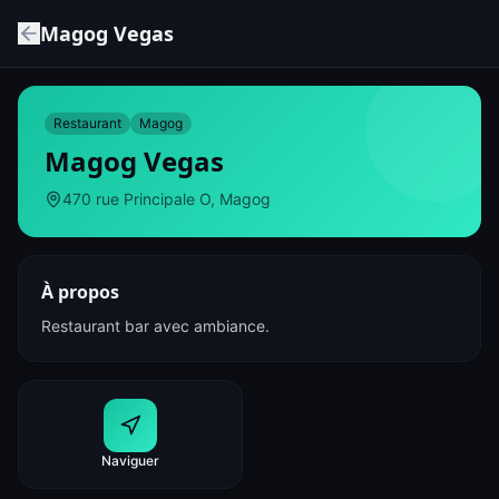
Magog Vegas
Restaurant
Magog
Magog Vegas
470 rue Principale O, Magog
À propos
Restaurant bar avec ambiance.
Naviguer