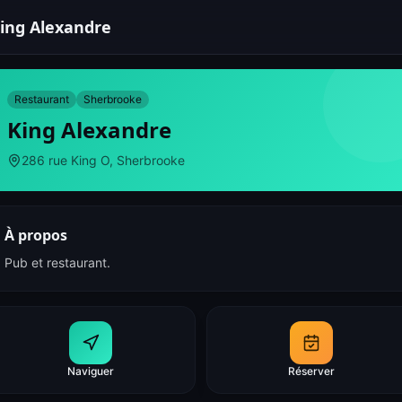
ing Alexandre
Restaurant
Sherbrooke
King Alexandre
286 rue King O, Sherbrooke
À propos
Pub et restaurant.
Naviguer
Réserver