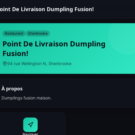
oint De Livraison Dumpling Fusion!
Restaurant
Sherbrooke
Point De Livraison Dumpling
Fusion!
94 rue Wellington N, Sherbrooke
À propos
Dumplings fusion maison.
Naviguer