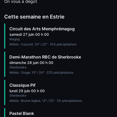
On vous a dégot
Cette semaine en Estrie
Circuit des Arts Memphrémagog
samedi 27 juin 00 h 00
Magog
Météo :
Couvert
,
14
° /
23
°
· 10% précipitations
Demi-Marathon RBC de Sherbrooke
dimanche 28 juin 00 h 00
Sherbrooke
Météo :
Orage
,
15
° /
24
°
· 22% précipitations
Classique Pif
lundi 29 juin 00 h 00
Sherbrooke
Météo :
Bruine légère
,
12
° /
25
°
· 3% précipitations
Pastel Blank